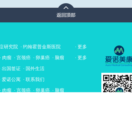
症研究院
·
约翰霍普金斯医院
·
更多
学中心
·
纪念斯隆凯特琳癌症中心
·
肉瘤
·
宫颈癌
·
卵巢癌
·
脑瘤
·
更多
院
·
纽约长老会医院
膜癌
·
胃癌
·
肾癌
·
胆囊癌
中心）
·
波士顿儿童医院
·
出国签证
·
国外生活
瘤
·
头颈部癌
·
黑色素瘤
附属医院
·
莫菲特癌症中心
母细胞瘤
·
前列腺癌
·
间皮瘤
华盛顿大学医学中心
·
爱诺公寓
·
联系我们
癌
·
唾液腺癌
·
原发灶不明
帕尔默眼科研究所
·
肉瘤
·
宫颈癌
·
卵巢癌
·
脑瘤