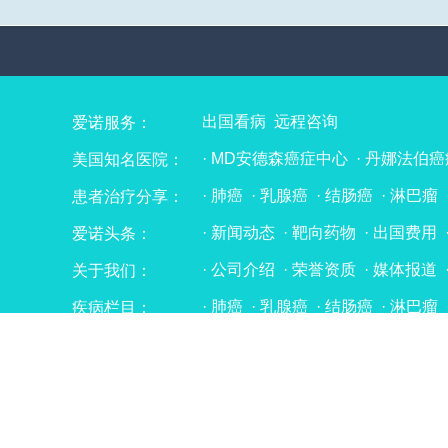
出国看病
远程咨询
爱诺服务：
·
MD安德森癌症中心
·
丹娜法伯癌
美国知名医院：
·
辛辛那提儿童医院
·
克利夫兰医
·
肺癌
·
乳腺癌
·
结肠癌
·
淋巴瘤
患者治疗分享：
·
Mayo Clinic 梅奥诊所
·
麻省总医
·
肝癌
·
食管癌
·
骨髓瘤
·
子宫内
·
希望之城（国际癌症研究与治疗
·
新闻动态
·
靶向药物
·
出国费用
爱诺头条：
·
胆管癌
·
膀胱癌
·
神经内分泌肿
·
费城儿童医院
·
宾夕法尼亚大学
·
神经母细胞瘤
·
肾母细胞瘤
·
肝
·
加州大学洛杉矶分校医学中心
·
·
公司介绍
·
荣誉资质
·
媒体报道
关于我们：
·
胰腺癌
·
腺样囊性癌
·
十二指肠
·
芝加哥大学医学中心
·
巴斯科姆
·
重大疾病（非肿瘤）
·
肺癌
·
乳腺癌
·
结肠癌
·
淋巴瘤
疾病栏目：
热门搜索：
字母检索：