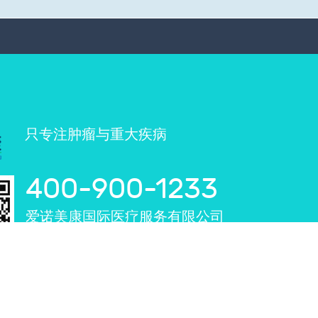
只专注肿瘤与重大疾病
400-900-1233
爱诺美康国际医疗服务有限公司
北京：北京市朝阳区建国路118号国贸商圈招商局大厦
3208单元
深圳：深圳罗湖区笋岗东路3002号万通大厦2106单元