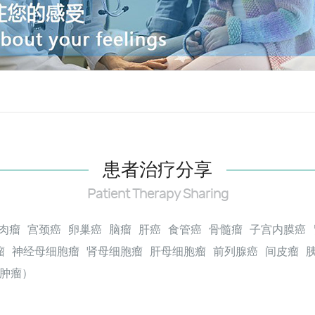
患者治疗分享
Patient Therapy Sharing
肉瘤
宫颈癌
卵巢癌
脑瘤
肝癌
食管癌
骨髓瘤
子宫内膜癌
瘤
神经母细胞瘤
肾母细胞瘤
肝母细胞瘤
前列腺癌
间皮瘤
肿瘤）