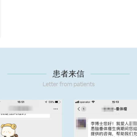
患者来信
Letter from patients