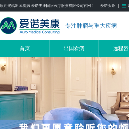
欢迎光临出国看病-爱诺美康国际医疗服务有限公司官网！
爱诺头条
专注肿瘤与重大疾病
首页
出国看病
远程咨