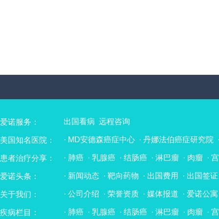
出国看病
远程咨询
爱诺服务：
·
MD安德森癌症中心
·
丹娜法伯癌症研究院
美国知名医院：
·
辛辛那提儿童医院
·
克利夫兰医学中心
·
纪
·
肺癌
·
乳腺癌
·
结肠癌
·
淋巴瘤
·
肉瘤
·
宫
患者治疗分享：
·
Mayo Clinic 梅奥诊所
·
麻省总医院
·
纽约
·
肝癌
·
食管癌
·
骨髓瘤
·
子宫内膜癌
·
胃癌
·
希望之城（国际癌症研究与治疗中心）
·
波
·
新闻动态
·
靶向药物
·
出国费用
·
出国签证
爱诺头条：
·
胆管癌
·
膀胱癌
·
神经内分泌肿瘤
·
头颈部
·
费城儿童医院
·
宾夕法尼亚大学附属医院
·
·
神经母细胞瘤
·
肾母细胞瘤
·
肝母细胞瘤
·
·
加州大学洛杉矶分校医学中心
·
华盛顿大学
·
公司介绍
·
荣誉资质
·
媒体报道
·
爱诺公寓
关于我们：
·
胰腺癌
·
腺样囊性癌
·
十二指肠癌
·
唾液腺
·
芝加哥大学医学中心
·
巴斯科姆帕尔默眼科
·
重大疾病（非肿瘤）
·
肺癌
·
乳腺癌
·
结肠癌
·
淋巴瘤
·
肉瘤
·
宫
疾病栏目：