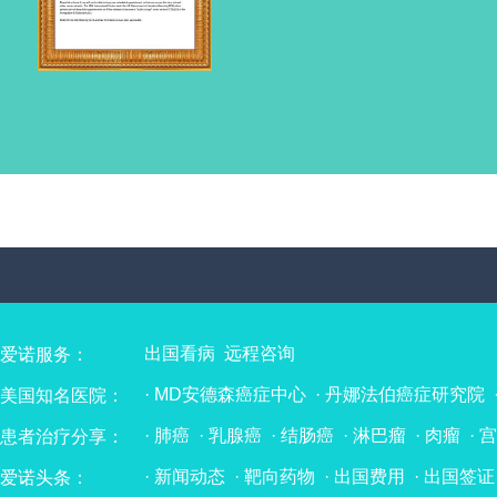
出国看病
远程咨询
爱诺服务：
·
MD安德森癌症中心
·
丹娜法伯癌症研究院
美国知名医院：
·
辛辛那提儿童医院
·
克利夫兰医学中心
·
纪
·
肺癌
·
乳腺癌
·
结肠癌
·
淋巴瘤
·
肉瘤
·
宫
患者治疗分享：
·
Mayo Clinic 梅奥诊所
·
麻省总医院
·
纽约
·
肝癌
·
食管癌
·
骨髓瘤
·
子宫内膜癌
·
胃癌
·
希望之城（国际癌症研究与治疗中心）
·
波
·
新闻动态
·
靶向药物
·
出国费用
·
出国签证
爱诺头条：
·
胆管癌
·
膀胱癌
·
神经内分泌肿瘤
·
头颈部
·
费城儿童医院
·
宾夕法尼亚大学附属医院
·