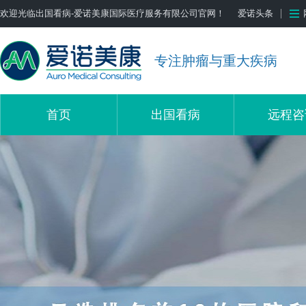
欢迎光临出国看病-爱诺美康国际医疗服务有限公司官网！
爱诺头条
专注肿瘤与重大疾病
首页
出国看病
远程咨