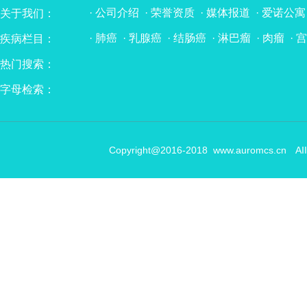
·
神经母细胞瘤
·
肾母细胞瘤
·
肝母细胞瘤
·
·
加州大学洛杉矶分校医学中心
·
华盛顿大学
·
公司介绍
·
荣誉资质
·
媒体报道
·
爱诺公寓
关于我们：
·
胰腺癌
·
腺样囊性癌
·
十二指肠癌
·
唾液腺
·
芝加哥大学医学中心
·
巴斯科姆帕尔默眼科
·
重大疾病（非肿瘤）
·
肺癌
·
乳腺癌
·
结肠癌
·
淋巴瘤
·
肉瘤
·
宫
疾病栏目：
热门搜索：
字母检索：
Copyright@2016-2018
www.auromcs.cn
AI